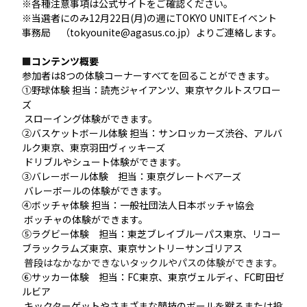
※各種注意事項は公式サイトをご確認ください。
※当選者にのみ12月22日(月)の週にTOKYO UNITEイベント
事務局 （tokyounite@agasus.co.jp）よりご連絡します。
■
コンテンツ概要
参加者は8つの体験コーナーすべてを回ることができます。
①野球体験 担当：読売ジャイアンツ、東京ヤクルトスワロー
ズ
スローイング体験ができます。
②バスケットボール体験 担当：サンロッカーズ渋谷、アルバ
ルク東京、東京羽田ヴィッキーズ
ドリブルやシュート体験ができます。
③バレーボール体験 担当：東京グレートベアーズ
バレーボールの体験ができます。
④ボッチャ体験 担当：一般社団法人日本ボッチャ協会
ボッチャの体験ができます。
⑤ラグビー体験 担当：東芝ブレイブルーパス東京、
リコー
ブラックラムズ東京、
東京サントリーサンゴリアス
普段はなかなかできないタックルやパスの体験ができます。
⑥サッカー体験 担当：FC東京、東京ヴェルディ、FC町田ゼ
ルビア
キックターゲットやさまざまな競技のボールを蹴るまたは投