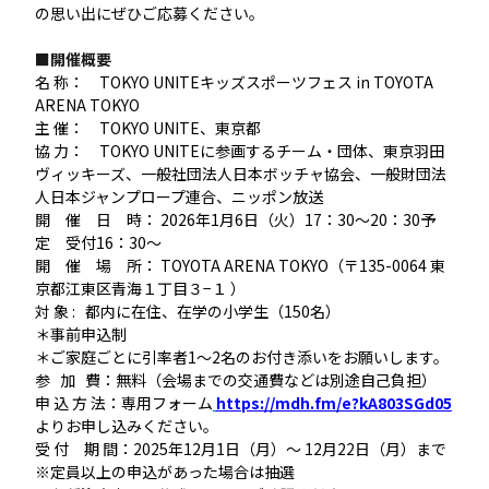
の思い出にぜひご応募ください。
■開催概要
名 称： TOKYO UNITEキッズスポーツフェス in TOYOTA
ARENA TOKYO
主 催： TOKYO UNITE、東京都
協 力： TOKYO UNITEに参画するチーム・団体、東京羽田
ヴィッキーズ、一般社団法人日本ボッチャ協会、
一般財団法
人日本ジャンプロープ連合、
ニッポン放送
開 催 日 時： 2026年1月6日（火）17：30～20：30予
定 受付16：30～
開 催 場 所： TOYOTA ARENA TOKYO（〒135-0064 東
京都江東区青海１丁目３−１ ）
対 象 : 都内に在住、在学の小学生（150名）
＊事前申込制
＊ご家庭ごとに引率者1～2名のお付き添いをお願いします。
参 加 費：無料（会場までの交通費などは別途自己負担）
申 込 方 法：専用フォーム
https://mdh.fm/e?kA803SGd05
よりお申し込みください。
受 付 期 間：2025年12月1日（月）～ 12月22日（月）まで
※定員以上の申込があった場合は抽選